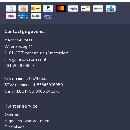
Contactgegevens
Maxx Wellness
Weerenweg 11-B
1161 AE Zwanenburg (Amsterdam)
info@maxxwellness.nl
+31 204970819
KvK nummer: 66242533
BTW nummer: NL856459069B01
Iban: NL86 INGB 0005 346373
Klantenservice
Over ons
Algemene voorwaarden
Disclaimer