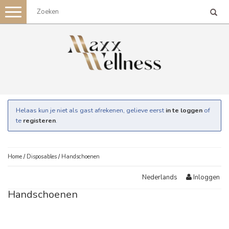
Toggle
navigation
Helaas kun je niet als gast afrekenen, gelieve eerst
in te loggen
of
te
registeren
.
Home
/
Disposables
/
Handschoenen
Inloggen
Nederlands
Handschoenen