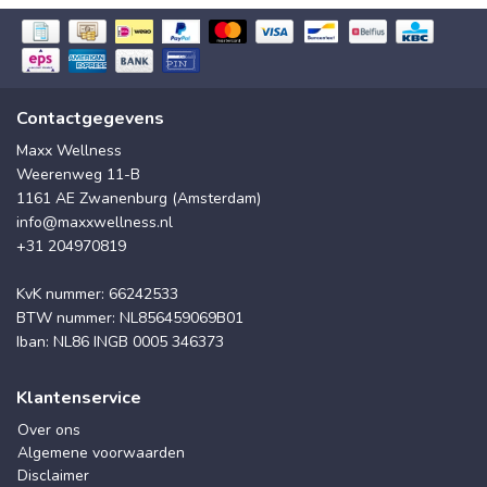
Contactgegevens
Maxx Wellness
Weerenweg 11-B
1161 AE Zwanenburg (Amsterdam)
info@maxxwellness.nl
+31 204970819
KvK nummer: 66242533
BTW nummer: NL856459069B01
Iban: NL86 INGB 0005 346373
Klantenservice
Over ons
Algemene voorwaarden
Disclaimer