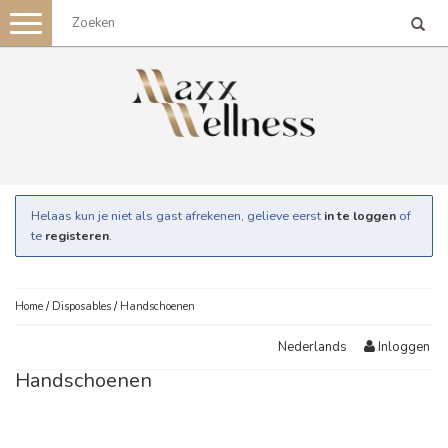
Toggle
navigation
Helaas kun je niet als gast afrekenen, gelieve eerst
in te loggen
of
te
registeren
.
Home
/
Disposables
/
Handschoenen
Inloggen
Nederlands
Handschoenen