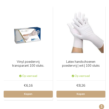
Vinyl poedervrij
Latex handschoenen
transparant 100 stuks.
poedervrij | wit | 100 stuks
Op voorraad
Op voorraad
€6,16
€8,26
Kopen
Kopen
1