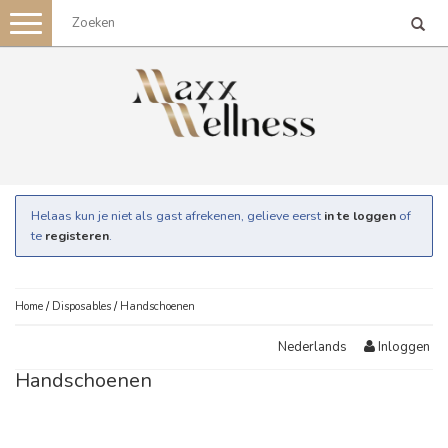
Toggle
navigation
Helaas kun je niet als gast afrekenen, gelieve eerst
in te loggen
of
te
registeren
.
Home
/
Disposables
/
Handschoenen
Inloggen
Nederlands
Handschoenen