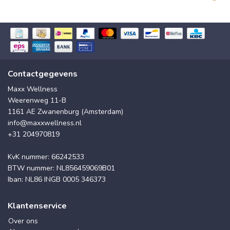
Contactgegevens
Maxx Wellness
Weerenweg 11-B
1161 AE Zwanenburg (Amsterdam)
info@maxxwellness.nl
+31 204970819
KvK nummer: 66242533
BTW nummer: NL856459069B01
Iban: NL86 INGB 0005 346373
Klantenservice
Over ons