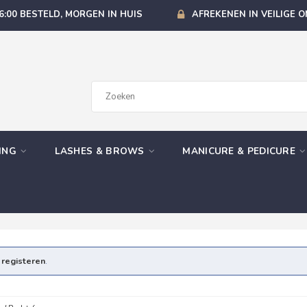
6:00 BESTELD, MORGEN IN HUIS
AFREKENEN IN VEILIGE 
GING
LASHES & BROWS
MANICURE & PEDICURE
e
registeren
.