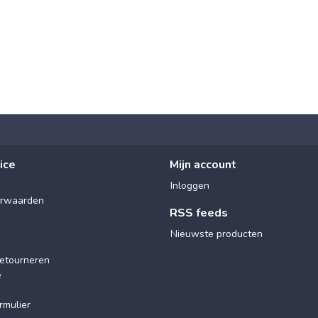
ice
Mijn account
Inloggen
rwaarden
RSS feeds
Nieuwste producten
etourneren
e
rmulier