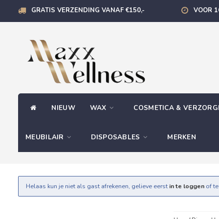
GRATIS VERZENDING VANAF €150,-
VOOR 1
NIEUW
WAX
COSMETICA & VERZOR
MEUBILAIR
DISPOSABLES
MERKEN
Helaas kun je niet als gast afrekenen, gelieve eerst
in te loggen
of t