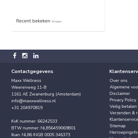
Recent bekeken
Wissen
Contactgegevens
Klantenserv
Maxx Wellness
Over ons
Algemene voo
Weerenweg 11-B
Disclaimer
1161 AE Zwanenburg (Amsterdam)
Privacy Policy
info@maxxwellness.nl
Veilig betalen
+31 204970819
Verzenden & r
Klantenservic
KvK nummer: 66242533
Sitemap
BTW nummer: NL856459069B01
Herroepingsfo
Iban: NL86 INGB 0005 346373