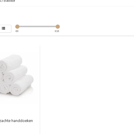
s
/
Badstof
€
0
€
10
 zachte handdoeken