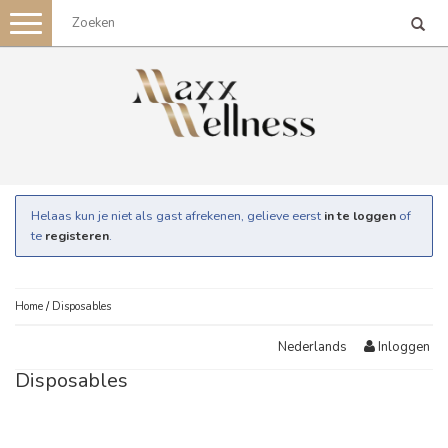
Toggle
navigation
Helaas kun je niet als gast afrekenen, gelieve eerst
in te loggen
of
te
registeren
.
Home
/
Disposables
Inloggen
Nederlands
Disposables