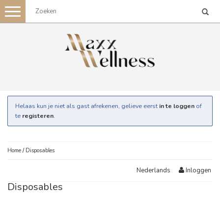
Toggle
navigation
Helaas kun je niet als gast afrekenen, gelieve eerst
in te loggen
of
te
registeren
.
Home
/
Disposables
Inloggen
Nederlands
Disposables