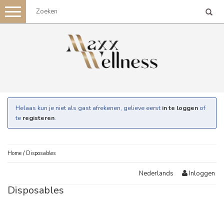
Toggle
navigation
Helaas kun je niet als gast afrekenen, gelieve eerst
in te loggen
of
te
registeren
.
Home
/
Disposables
Inloggen
Nederlands
Disposables