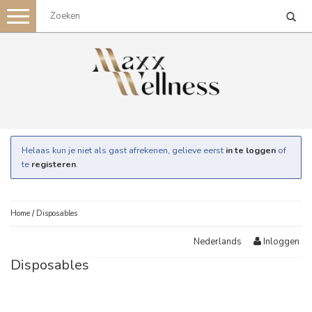
Toggle
navigation
Helaas kun je niet als gast afrekenen, gelieve eerst
in te loggen
of
te
registeren
.
Home
/
Disposables
Inloggen
Nederlands
Disposables