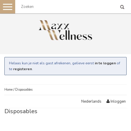
Toggle
navigation
Helaas kun je niet als gast afrekenen, gelieve eerst
in te loggen
of
te
registeren
.
Home
/
Disposables
Inloggen
Nederlands
Disposables