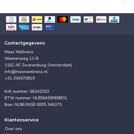
Contactgegevens
Maxx Wellness
Weerenweg 11-B
1161 AE Zwanenburg (Amsterdam)
info@maxxwellness.nl
+31 204970819
KvK nummer: 66242533
BTW nummer: NL856459069B01
Iban: NL86 INGB 0005 346373
Klantenservice
Over ons