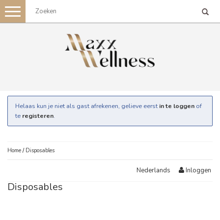
Toggle
navigation
Helaas kun je niet als gast afrekenen, gelieve eerst
in te loggen
of
te
registeren
.
Home
/
Disposables
Inloggen
Nederlands
Disposables