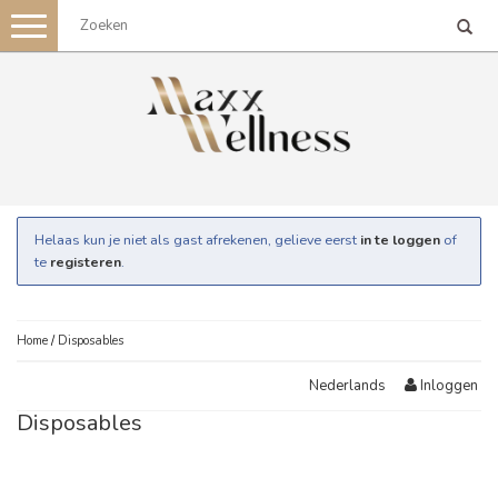
Toggle
navigation
Helaas kun je niet als gast afrekenen, gelieve eerst
in te loggen
of
te
registeren
.
Home
/
Disposables
Inloggen
Nederlands
Disposables