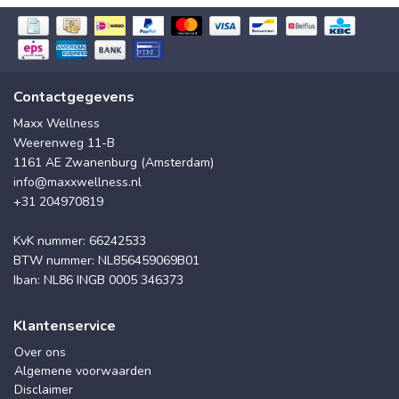
Contactgegevens
Maxx Wellness
Weerenweg 11-B
1161 AE Zwanenburg (Amsterdam)
info@maxxwellness.nl
+31 204970819
KvK nummer: 66242533
BTW nummer: NL856459069B01
Iban: NL86 INGB 0005 346373
Klantenservice
Over ons
Algemene voorwaarden
Disclaimer