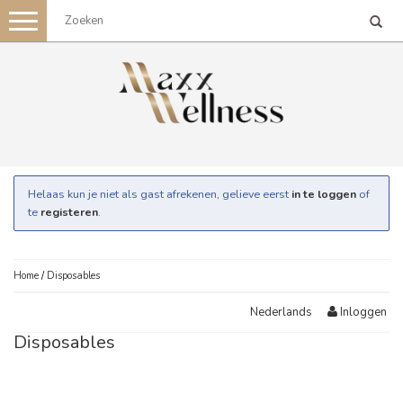
Toggle
navigation
Helaas kun je niet als gast afrekenen, gelieve eerst
in te loggen
of
te
registeren
.
Home
/
Disposables
Inloggen
Nederlands
Disposables