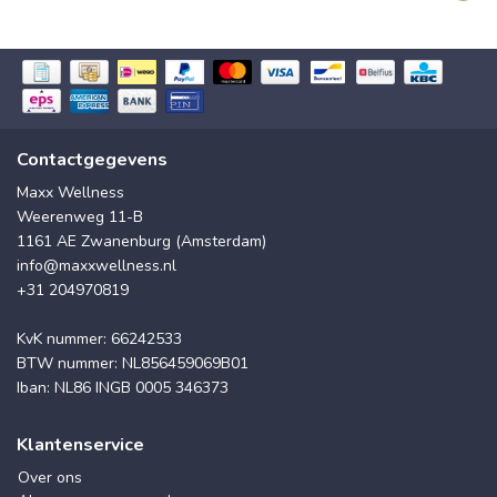
Contactgegevens
Maxx Wellness
Weerenweg 11-B
1161 AE Zwanenburg (Amsterdam)
info@maxxwellness.nl
+31 204970819
KvK nummer: 66242533
BTW nummer: NL856459069B01
Iban: NL86 INGB 0005 346373
Klantenservice
Over ons