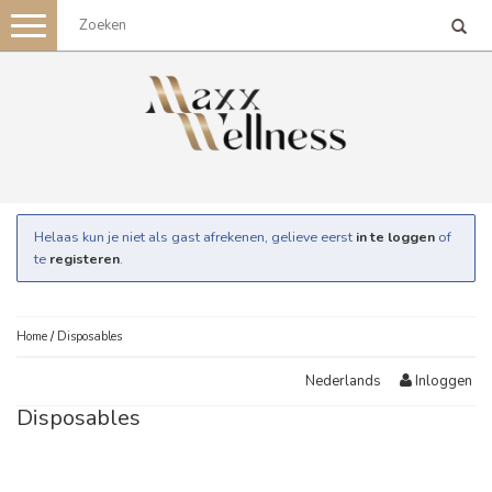
Toggle
navigation
Helaas kun je niet als gast afrekenen, gelieve eerst
in te loggen
of
te
registeren
.
Home
/
Disposables
Inloggen
Nederlands
Disposables