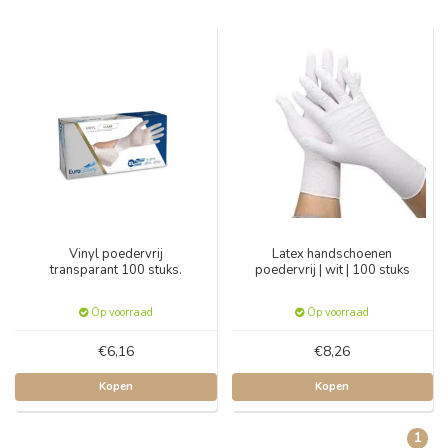
Vinyl poedervrij
Latex handschoenen
transparant 100 stuks.
poedervrij | wit | 100 stuks
Op voorraad
Op voorraad
€6,16
€8,26
Kopen
Kopen
1