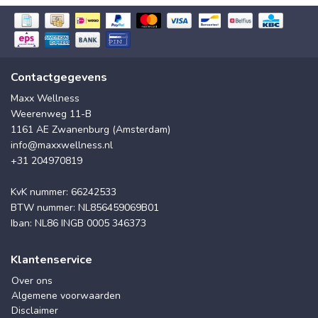
Contactgegevens
Maxx Wellness
Weerenweg 11-B
1161 AE Zwanenburg (Amsterdam)
info@maxxwellness.nl
+31 204970819
KvK nummer: 66242533
BTW nummer: NL856459069B01
Iban: NL86 INGB 0005 346373
Klantenservice
Over ons
Algemene voorwaarden
Disclaimer