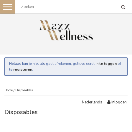
Toggle
navigation
Helaas kun je niet als gast afrekenen, gelieve eerst
in te loggen
of
te
registeren
.
Home
/
Disposables
Inloggen
Nederlands
Disposables