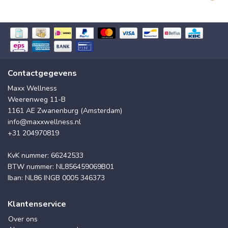
Contactgegevens
Maxx Wellness
Weerenweg 11-B
1161 AE Zwanenburg (Amsterdam)
info@maxxwellness.nl
+31 204970819
KvK nummer: 66242533
BTW nummer: NL856459069B01
Iban: NL86 INGB 0005 346373
Klantenservice
Over ons