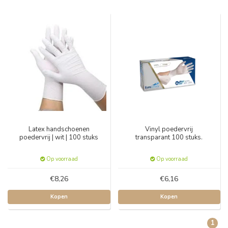
Latex handschoenen
Vinyl poedervrij
poedervrij | wit | 100 stuks
transparant 100 stuks.
Op voorraad
Op voorraad
€8,26
€6,16
Kopen
Kopen
1