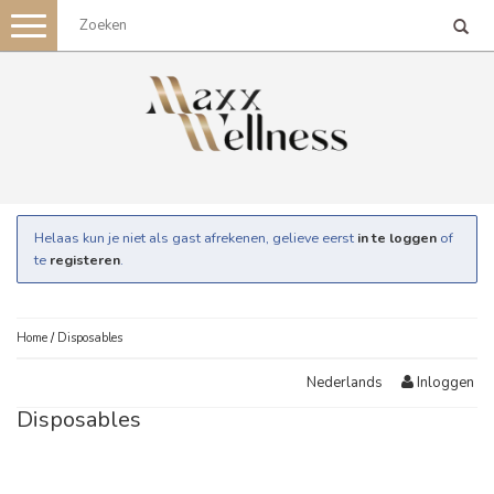
Toggle
navigation
Helaas kun je niet als gast afrekenen, gelieve eerst
in te loggen
of
te
registeren
.
Home
/
Disposables
Inloggen
Nederlands
Disposables