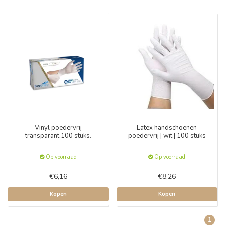
Vinyl poedervrij
Latex handschoenen
transparant 100 stuks.
poedervrij | wit | 100 stuks
Op voorraad
Op voorraad
€6,16
€8,26
Kopen
Kopen
1