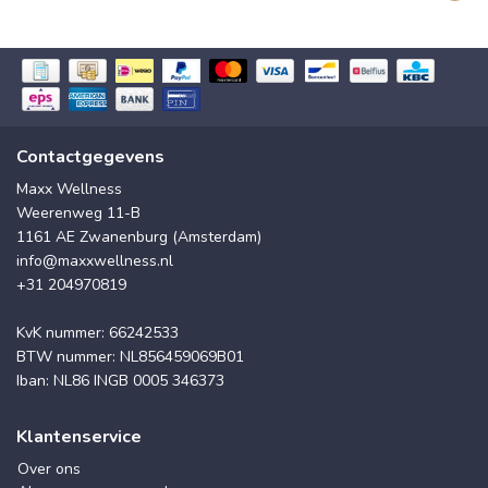
Contactgegevens
Maxx Wellness
Weerenweg 11-B
1161 AE Zwanenburg (Amsterdam)
info@maxxwellness.nl
+31 204970819
KvK nummer: 66242533
BTW nummer: NL856459069B01
Iban: NL86 INGB 0005 346373
Klantenservice
Over ons