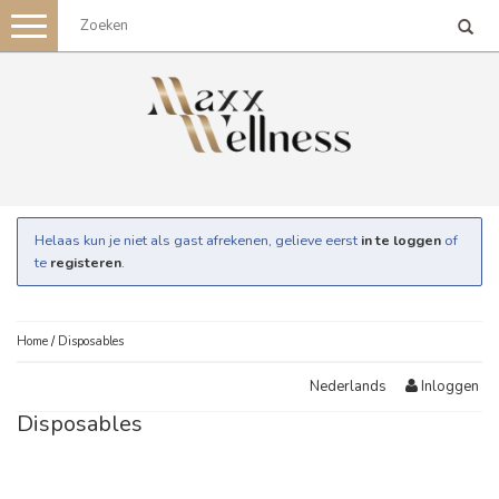
Toggle
navigation
Helaas kun je niet als gast afrekenen, gelieve eerst
in te loggen
of
te
registeren
.
Home
/
Disposables
Inloggen
Nederlands
Disposables