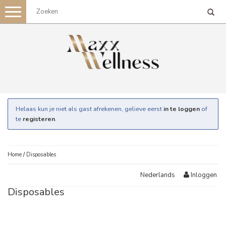
Toggle
navigation
Helaas kun je niet als gast afrekenen, gelieve eerst
in te loggen
of
te
registeren
.
Home
/
Disposables
Inloggen
Nederlands
Disposables