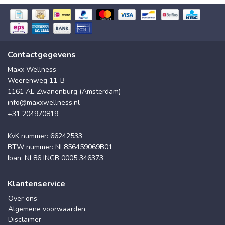
Contactgegevens
Maxx Wellness
Weerenweg 11-B
1161 AE Zwanenburg (Amsterdam)
info@maxxwellness.nl
+31 204970819
KvK nummer: 66242533
BTW nummer: NL856459069B01
Iban: NL86 INGB 0005 346373
Klantenservice
Over ons
Algemene voorwaarden
Disclaimer