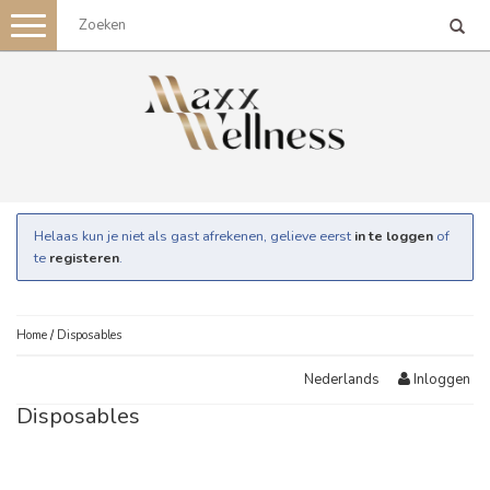
Toggle
navigation
Helaas kun je niet als gast afrekenen, gelieve eerst
in te loggen
of
te
registeren
.
Home
/
Disposables
Inloggen
Nederlands
Disposables