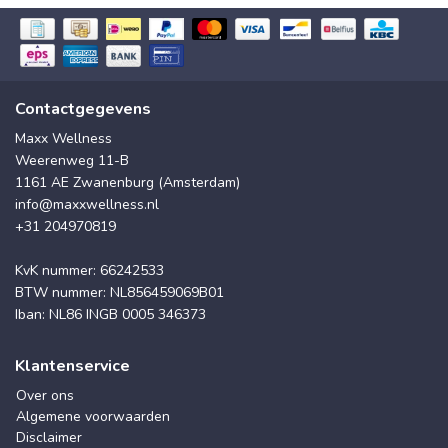
Contactgegevens
Maxx Wellness
Weerenweg 11-B
1161 AE Zwanenburg (Amsterdam)
info@maxxwellness.nl
+31 204970819
KvK nummer: 66242533
BTW nummer: NL856459069B01
Iban: NL86 INGB 0005 346373
Klantenservice
Over ons
Algemene voorwaarden
Disclaimer