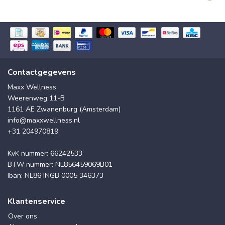
Contactgegevens
Maxx Wellness
Weerenweg 11-B
1161 AE Zwanenburg (Amsterdam)
info@maxxwellness.nl
+31 204970819
KvK nummer: 66242533
BTW nummer: NL856459069B01
Iban: NL86 INGB 0005 346373
Klantenservice
Over ons