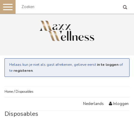
Toggle
navigation
Helaas kun je niet als gast afrekenen, gelieve eerst
in te loggen
of
te
registeren
.
Home
/
Disposables
Inloggen
Nederlands
Disposables