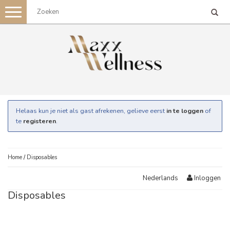
Toggle
navigation
Helaas kun je niet als gast afrekenen, gelieve eerst
in te loggen
of
te
registeren
.
Home
/
Disposables
Inloggen
Nederlands
Disposables