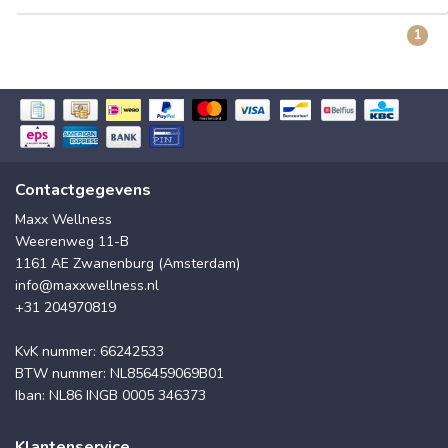
1
Contactgegevens
Maxx Wellness
Weerenweg 11-B
1161 AE Zwanenburg (Amsterdam)
info@maxxwellness.nl
+31 204970819
KvK nummer: 66242533
BTW nummer: NL856459069B01
Iban: NL86 INGB 0005 346373
Klantenservice