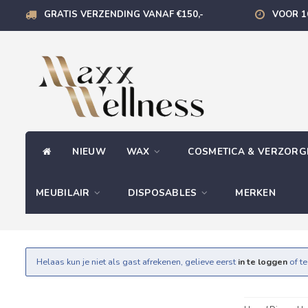
GRATIS VERZENDING VANAF €150,-
VOOR 1
NIEUW
WAX
COSMETICA & VERZOR
MEUBILAIR
DISPOSABLES
MERKEN
Helaas kun je niet als gast afrekenen, gelieve eerst
in te loggen
of t