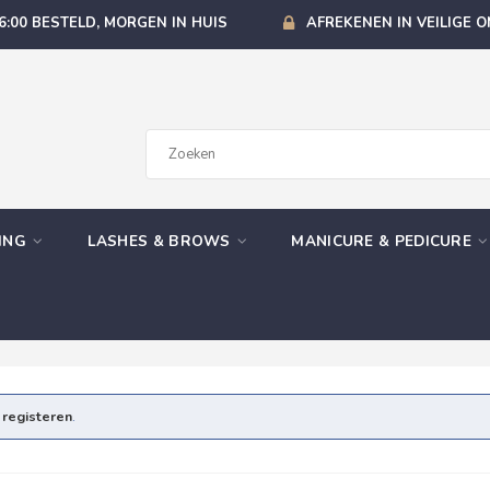
6:00 BESTELD, MORGEN IN HUIS
AFREKENEN IN VEILIGE 
GING
LASHES & BROWS
MANICURE & PEDICURE
e
registeren
.