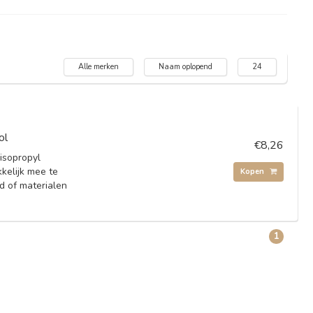
Alle merken
Naam oplopend
24
ol
€8,26
isopropyl
kkelijk mee te
Kopen
 of materialen
1