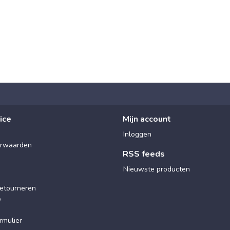
ice
Mijn account
Inloggen
rwaarden
RSS feeds
Nieuwste producten
etourneren
e
rmulier