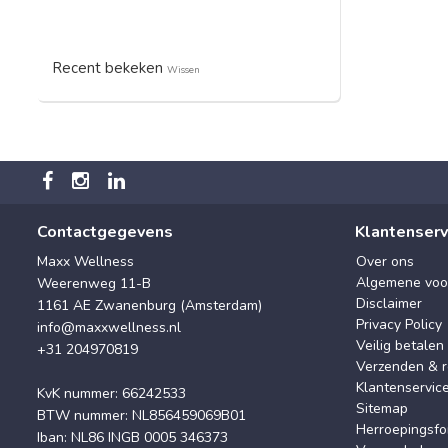
Recent bekeken
Wissen
Contactgegevens
Klantenserv
Maxx Wellness
Over ons
Algemene voo
Weerenweg 11-B
Disclaimer
1161 AE Zwanenburg (Amsterdam)
Privacy Policy
info@maxxwellness.nl
Veilig betalen
+31 204970819
Verzenden & r
Klantenservic
KvK nummer: 66242533
Sitemap
BTW nummer: NL856459069B01
Herroepingsfo
Iban: NL86 INGB 0005 346373