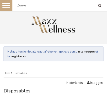
Toggle
navigation
Helaas kun je niet als gast afrekenen, gelieve eerst
in te loggen
of
te
registeren
.
Home
/
Disposables
Inloggen
Nederlands
Disposables