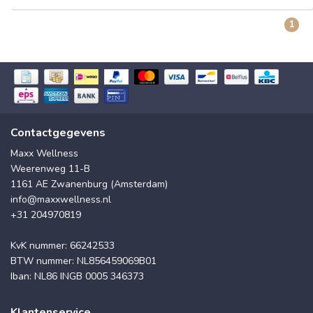
1
Contactgegevens
Maxx Wellness
Weerenweg 11-B
1161 AE Zwanenburg (Amsterdam)
info@maxxwellness.nl
+31 204970819
KvK nummer: 66242533
BTW nummer: NL856459069B01
Iban: NL86 INGB 0005 346373
Klantenservice