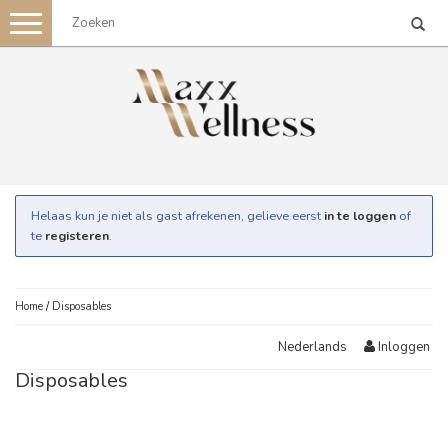
Toggle
navigation
Helaas kun je niet als gast afrekenen, gelieve eerst
in te loggen
of
te
registeren
.
Home
/
Disposables
Inloggen
Nederlands
Disposables