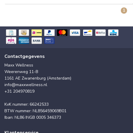
1
Contactgegevens
Maxx Wellness
Weerenweg 11-B
1161 AE Zwanenburg (Amsterdam)
info@maxxwellness.nl
+31 204970819
KvK nummer: 66242533
BTW nummer: NL856459069B01
Iban: NL86 INGB 0005 346373
Klantenservice