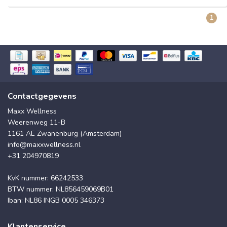
1
Contactgegevens
Maxx Wellness
Weerenweg 11-B
1161 AE Zwanenburg (Amsterdam)
info@maxxwellness.nl
+31 204970819
KvK nummer: 66242533
BTW nummer: NL856459069B01
Iban: NL86 INGB 0005 346373
Klantenservice