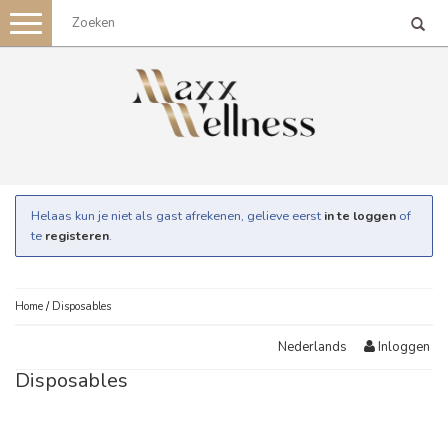
Toggle
navigation
Helaas kun je niet als gast afrekenen, gelieve eerst
in te loggen
of
te
registeren
.
Home
/
Disposables
Inloggen
Nederlands
Disposables