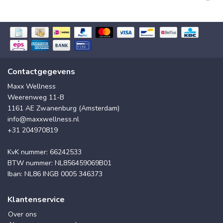
Contactgegevens
Maxx Wellness
Weerenweg 11-B
1161 AE Zwanenburg (Amsterdam)
info@maxxwellness.nl
+31 204970819
KvK nummer: 66242533
BTW nummer: NL856459069B01
Iban: NL86 INGB 0005 346373
Klantenservice
Over ons