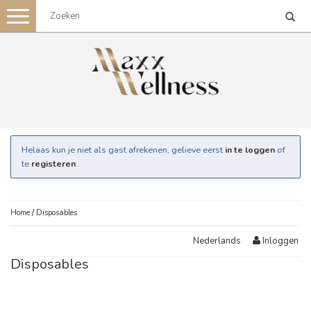
Toggle
navigation
Helaas kun je niet als gast afrekenen, gelieve eerst
in te loggen
of
te
registeren
.
Home
/
Disposables
Inloggen
Nederlands
Disposables