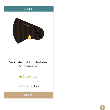
SALE
Verkoelend & Comfortabel
Mondmasker
Op voorraad
€14,01
€8,22
Kopen
1