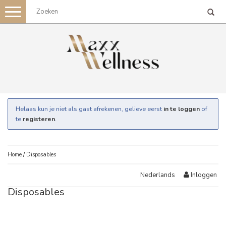
Toggle
navigation
Helaas kun je niet als gast afrekenen, gelieve eerst
in te loggen
of
te
registeren
.
Home
/
Disposables
Inloggen
Nederlands
Disposables