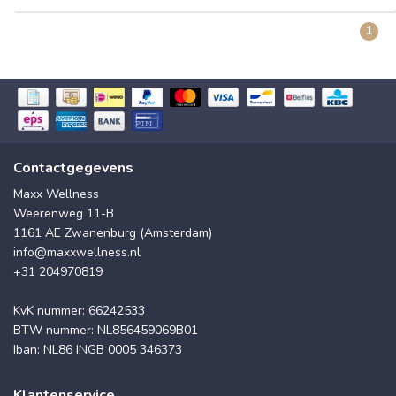
1
Contactgegevens
Maxx Wellness
Weerenweg 11-B
1161 AE Zwanenburg (Amsterdam)
info@maxxwellness.nl
+31 204970819
KvK nummer: 66242533
BTW nummer: NL856459069B01
Iban: NL86 INGB 0005 346373
Klantenservice