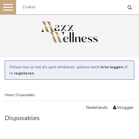
Toggle
navigation
Helaas kun je niet als gast afrekenen, gelieve eerst
in te loggen
of
te
registeren
.
Home
/
Disposables
Inloggen
Nederlands
Disposables