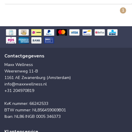
1
Contactgegevens
Maxx Wellness
Weerenweg 11-B
1161 AE Zwanenburg (Amsterdam)
info@maxxwellness.nl
+31 204970819
KvK nummer: 66242533
BTW nummer: NL856459069B01
Iban: NL86 INGB 0005 346373
Klantenservice