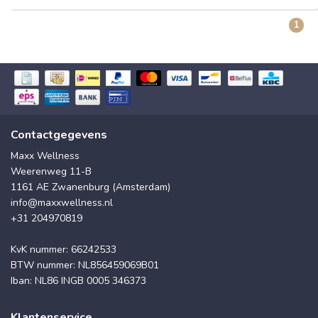
1
Contactgegevens
Maxx Wellness
Weerenweg 11-B
1161 AE Zwanenburg (Amsterdam)
info@maxxwellness.nl
+31 204970819
KvK nummer: 66242533
BTW nummer: NL856459069B01
Iban: NL86 INGB 0005 346373
Klantenservice