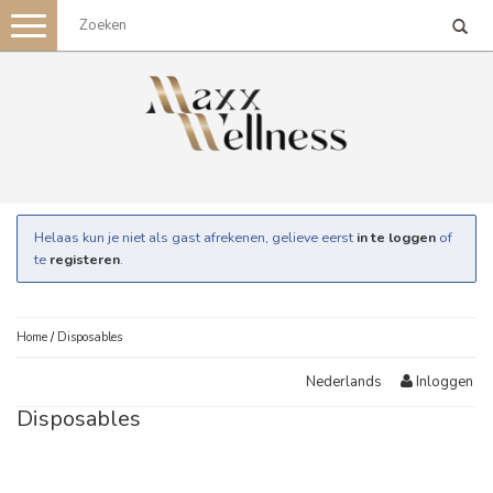
Toggle
navigation
Helaas kun je niet als gast afrekenen, gelieve eerst
in te loggen
of
te
registeren
.
Home
/
Disposables
Inloggen
Nederlands
Disposables