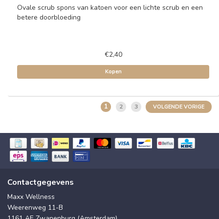
Ovale scrub spons van katoen voor een lichte scrub en een
betere doorbloeding
€2,40
Kopen
1
2
3
VOLGENDE VORIGE
Contactgegevens
Maxx Wellness
Weerenweg 11-B
1161 AE Zwanenburg (Amsterdam)