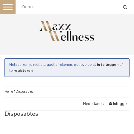
Toggle
navigation
Helaas kun je niet als gast afrekenen, gelieve eerst
in te loggen
of
te
registeren
.
Home
/
Disposables
Inloggen
Nederlands
Disposables