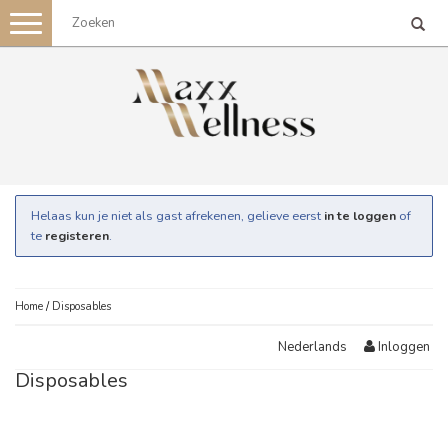
Toggle
navigation
Helaas kun je niet als gast afrekenen, gelieve eerst
in te loggen
of
te
registeren
.
Home
/
Disposables
Inloggen
Nederlands
Disposables