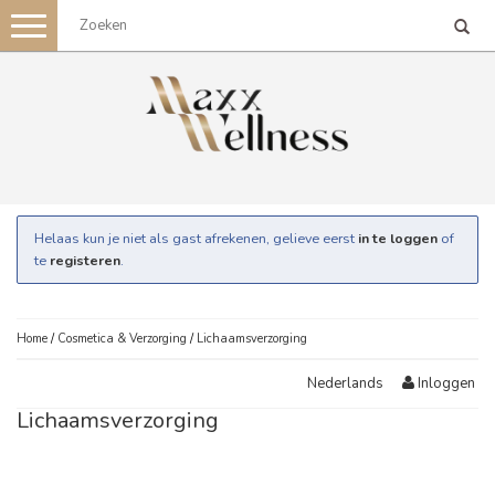
Toggle
navigation
Helaas kun je niet als gast afrekenen, gelieve eerst
in te loggen
of
te
registeren
.
Home
/
Cosmetica & Verzorging
/
Lichaamsverzorging
Inloggen
Nederlands
Lichaamsverzorging