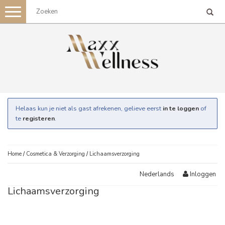
Toggle
navigation
Helaas kun je niet als gast afrekenen, gelieve eerst
in te loggen
of
te
registeren
.
Home
/
Cosmetica & Verzorging
/
Lichaamsverzorging
Inloggen
Nederlands
Lichaamsverzorging