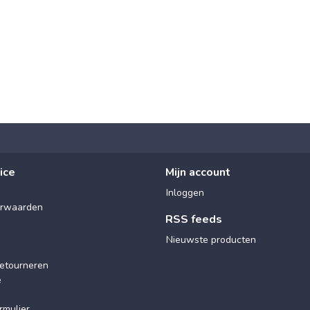
ice
Mijn account
Inloggen
rwaarden
RSS feeds
Nieuwste producten
etourneren
e
rmulier