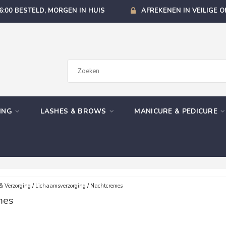
6:00 BESTELD, MORGEN IN HUIS
AFREKENEN IN VEILIGE 
GING
LASHES & BROWS
MANICURE & PEDICURE
& Verzorging
/
Lichaamsverzorging
/
Nachtcremes
mes