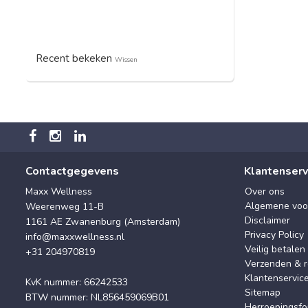
Recent bekeken
Wissen
Contactgegevens
Klantenserv
Maxx Wellness
Over ons
Algemene voo
Weerenweg 11-B
Disclaimer
1161 AE Zwanenburg (Amsterdam)
Privacy Policy
info@maxxwellness.nl
Veilig betalen
+31 204970819
Verzenden & r
Klantenservic
KvK nummer: 66242533
Sitemap
BTW nummer: NL856459069B01
Herroepingsfo