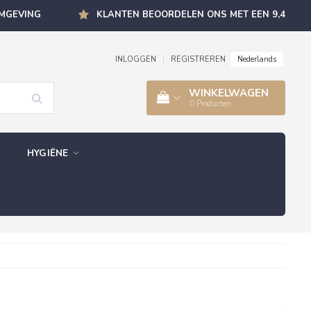
OMGEVING
KLANTEN BEOORDELEN ONS MET EEN 9,4
Nederlands
INLOGGEN
|
REGISTREREN
WINKELWAGEN
0
Producten
HYGIËNE