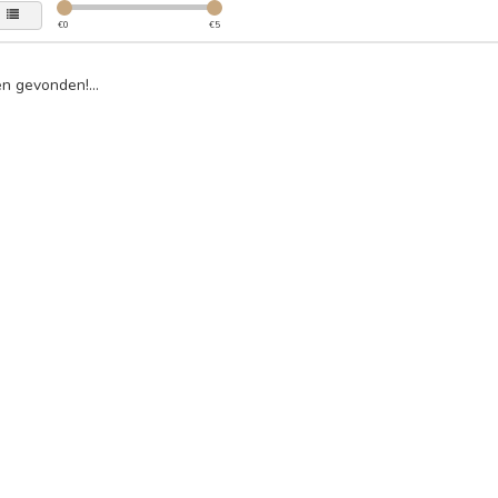
€
0
€
5
n gevonden!...