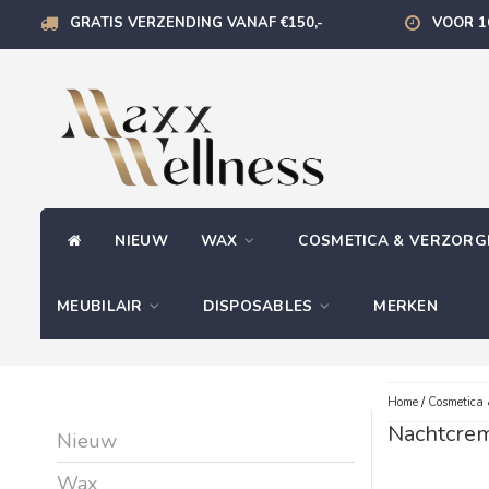
GRATIS VERZENDING VANAF €150,-
VOOR 1
NIEUW
WAX
COSMETICA & VERZOR
MEUBILAIR
DISPOSABLES
MERKEN
Home
/
Cosmetica 
Nachtcre
Nieuw
Wax