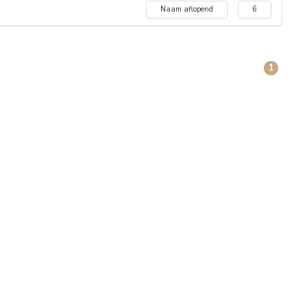
Naam aflopend
6
1