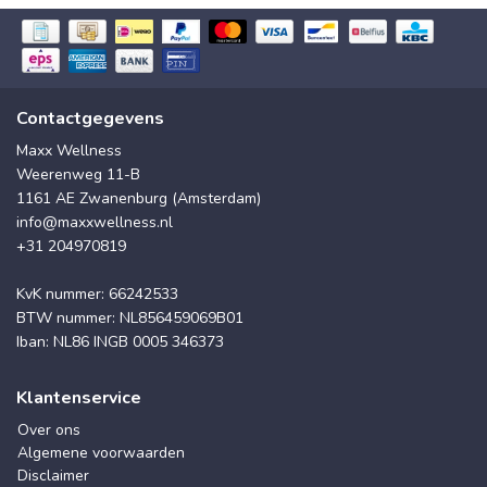
Contactgegevens
Maxx Wellness
Weerenweg 11-B
1161 AE Zwanenburg (Amsterdam)
info@maxxwellness.nl
+31 204970819
KvK nummer: 66242533
BTW nummer: NL856459069B01
Iban: NL86 INGB 0005 346373
Klantenservice
Over ons
Algemene voorwaarden
Disclaimer