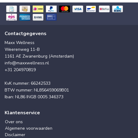
Contactgegevens
Maxx Wellness
Weerenweg 11-B
1161 AE Zwanenburg (Amsterdam)
info@maxxwellness.nl
+31 204970819
KvK nummer: 66242533
BTW nummer: NL856459069B01
Iban: NL86 INGB 0005 346373
Klantenservice
Over ons
Algemene voorwaarden
Disclaimer