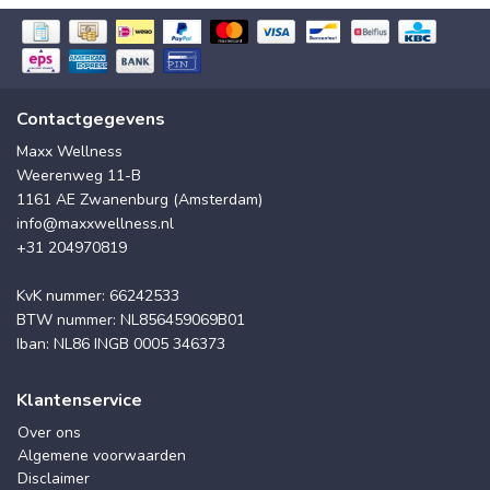
Contactgegevens
Maxx Wellness
Weerenweg 11-B
1161 AE Zwanenburg (Amsterdam)
info@maxxwellness.nl
+31 204970819
KvK nummer: 66242533
BTW nummer: NL856459069B01
Iban: NL86 INGB 0005 346373
Klantenservice
Over ons
Algemene voorwaarden
Disclaimer