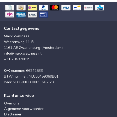
Contactgegevens
Maxx Wellness
Weerenweg 11-B
1161 AE Zwanenburg (Amsterdam)
info@maxxwellness.nl
+31 204970819
KvK nummer: 66242533
BTW nummer: NL856459069B01
Iban: NL86 INGB 0005 346373
Klantenservice
Over ons
Algemene voorwaarden
Disclaimer