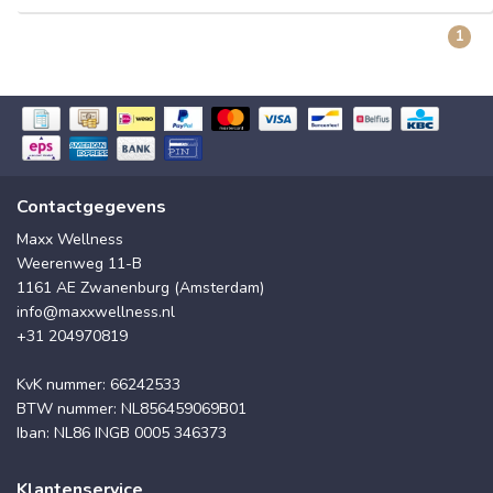
1
Contactgegevens
Maxx Wellness
Weerenweg 11-B
1161 AE Zwanenburg (Amsterdam)
info@maxxwellness.nl
+31 204970819
KvK nummer: 66242533
BTW nummer: NL856459069B01
Iban: NL86 INGB 0005 346373
Klantenservice