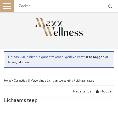
Toggle
navigation
Helaas kun je niet als gast afrekenen, gelieve eerst
in te loggen
of
te
registeren
.
Home
/
Cosmetica & Verzorging
/
Lichaamsverzorging
/
Lichaamszeep
Inloggen
Nederlands
Lichaamszeep