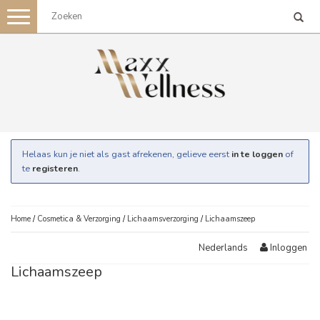
Toggle
navigation
Helaas kun je niet als gast afrekenen, gelieve eerst
in te loggen
of
te
registeren
.
Home
/
Cosmetica & Verzorging
/
Lichaamsverzorging
/
Lichaamszeep
Inloggen
Nederlands
Lichaamszeep