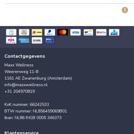
1
Contactgegevens
Maxx Wellness
Weerenweg 11-B
1161 AE Zwanenburg (Amsterdam)
info@maxxwellness.nl
+31 204970819
KvK nummer: 66242533
BTW nummer: NL856459069B01
Iban: NL86 INGB 0005 346373
Klantenservice