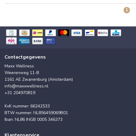
1
Contactgegevens
Maxx Wellness
Weerenweg 11-B
1161 AE Zwanenburg (Amsterdam)
info@maxxwellness.nl
+31 204970819
KvK nummer: 66242533
BTW nummer: NL856459069B01
Iban: NL86 INGB 0005 346373
Klantenservice