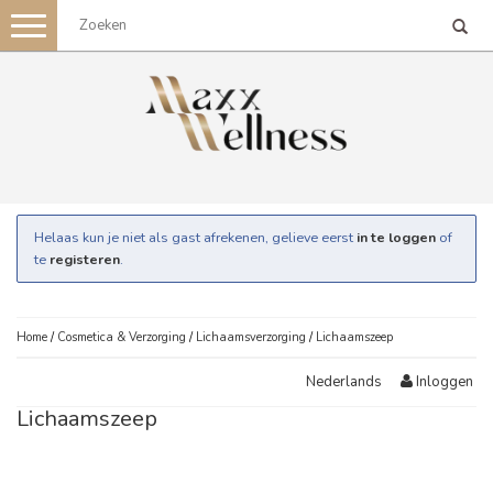
Toggle
navigation
Helaas kun je niet als gast afrekenen, gelieve eerst
in te loggen
of
te
registeren
.
Home
/
Cosmetica & Verzorging
/
Lichaamsverzorging
/
Lichaamszeep
Inloggen
Nederlands
Lichaamszeep