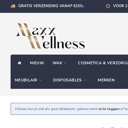
GRATIS VERZENDING VANAF €150,-
VOOR 1
NIEUW
WAX
COSMETICA & VERZOR
MEUBILAIR
DISPOSABLES
MERKEN
Helaas kun je niet als gast afrekenen, gelieve eerst
in te loggen
of t