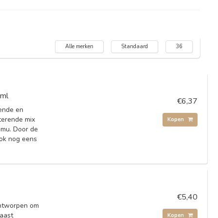
Alle merken
Standaard
36
0ml
€6,37
ende en
terende mix
Kopen
amu. Door de
ook nog eens
€5,40
ontworpen om
Naast
Kopen