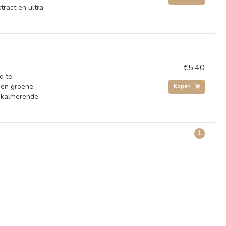
tract en ultra-
€5,40
d te
a en groene
Kopen
n kalmerende
1