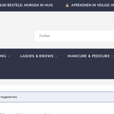
6:00 BESTELD, MORGEN IN HUIS
AFREKENEN IN VEILIGE 
GING
LASHES & BROWS
MANICURE & PEDICURE
e
registeren
.