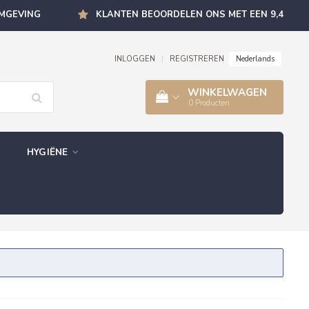
OMGEVING
KLANTEN BEOORDELEN ONS MET EEN 9,4
Nederlands
INLOGGEN
|
REGISTREREN
WINKELWAGEN
0
Producten
HYGIËNE