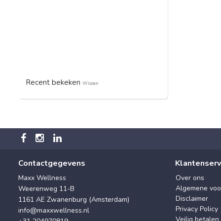
Recent bekeken
Wissen
Contactgegevens
Klantenserv
Maxx Wellness
Over ons
Algemene voo
Weerenweg 11-B
Disclaimer
1161 AE Zwanenburg (Amsterdam)
Privacy Policy
info@maxxwellness.nl
Veilig betalen