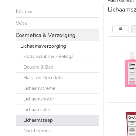
Home
/
Cosmetica 
Lichaams
Nieuw
Wax
Cosmetica & Verzorging
Lichaamsverzorging
Body Scrubs & Peelings
Douche & Bad
Hals- en Decolleté
Lichaamscrème
Lichaamsboter
Lichaamsolie
Lichaamszeep
Nachtcremes