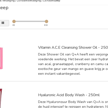
& Verzorging
/
Lichaamsverzorging
/
Lichaamszeep
zeep
€
0
€
10
Vitamin A.C.E Cleansing Shower Oil - 25
Deze Shower Oil van Q+A heeft een verjong
voedende werking. Het bevat een zeer hydra
van acaï, granaatappel, cranberry en camu c
exotische geur van mango en guave krijg je 
een instant vakantiegevoel.
Hyaluronic Acid Body Wash - 250ml
Deze Hyaluronzuur Body Wash van Q+A is 
de huid intensief te reinigen en hydrateren. 