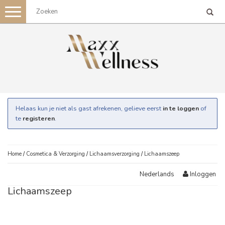
Toggle
navigation
Helaas kun je niet als gast afrekenen, gelieve eerst
in te loggen
of
te
registeren
.
Home
/
Cosmetica & Verzorging
/
Lichaamsverzorging
/
Lichaamszeep
Inloggen
Nederlands
Lichaamszeep