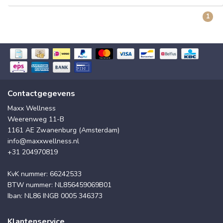
1
Contactgegevens
Maxx Wellness
Weerenweg 11-B
1161 AE Zwanenburg (Amsterdam)
info@maxxwellness.nl
+31 204970819
KvK nummer: 66242533
BTW nummer: NL856459069B01
Iban: NL86 INGB 0005 346373
Klantenservice