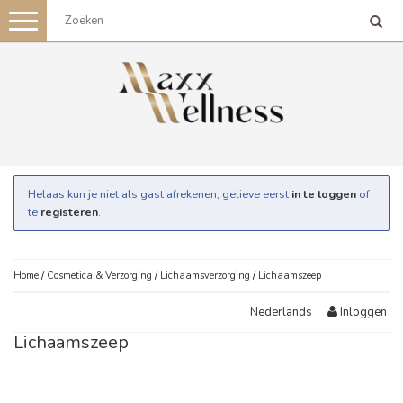
Toggle
navigation
Helaas kun je niet als gast afrekenen, gelieve eerst
in te loggen
of
te
registeren
.
Home
/
Cosmetica & Verzorging
/
Lichaamsverzorging
/
Lichaamszeep
Inloggen
Nederlands
Lichaamszeep