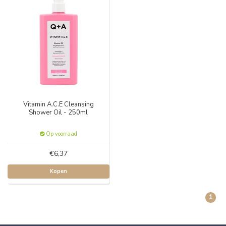
Vitamin A.C.E Cleansing
Shower Oil - 250ml
Op voorraad
€6,37
Kopen
1