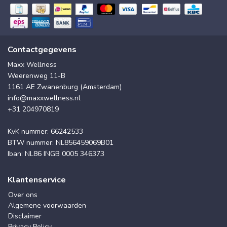
Contactgegevens
Maxx Wellness
Weerenweg 11-B
1161 AE Zwanenburg (Amsterdam)
info@maxxwellness.nl
+31 204970819
KvK nummer: 66242533
BTW nummer: NL856459069B01
Iban: NL86 INGB 0005 346373
Klantenservice
Over ons
Algemene voorwaarden
Disclaimer
Privacy Policy