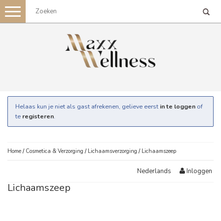
Toggle
navigation
Helaas kun je niet als gast afrekenen, gelieve eerst
in te loggen
of
te
registeren
.
Home
/
Cosmetica & Verzorging
/
Lichaamsverzorging
/
Lichaamszeep
Inloggen
Nederlands
Lichaamszeep