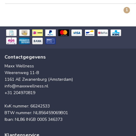
1
Contactgegevens
Maxx Wellness
Weerenweg 11-B
1161 AE Zwanenburg (Amsterdam)
info@maxxwellness.nl
+31 204970819
KvK nummer: 66242533
BTW nummer: NL856459069B01
Iban: NL86 INGB 0005 346373
Klantenservice