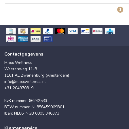
1
Contactgegevens
Maxx Wellness
Weerenweg 11-B
1161 AE Zwanenburg (Amsterdam)
info@maxxwellness.nl
+31 204970819
KvK nummer: 66242533
BTW nummer: NL856459069B01
Iban: NL86 INGB 0005 346373
Klantenservice