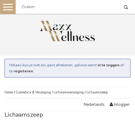
Toggle
navigation
Helaas kun je niet als gast afrekenen, gelieve eerst
in te loggen
of
te
registeren
.
Home
/
Cosmetica & Verzorging
/
Lichaamsverzorging
/
Lichaamszeep
Inloggen
Nederlands
Lichaamszeep