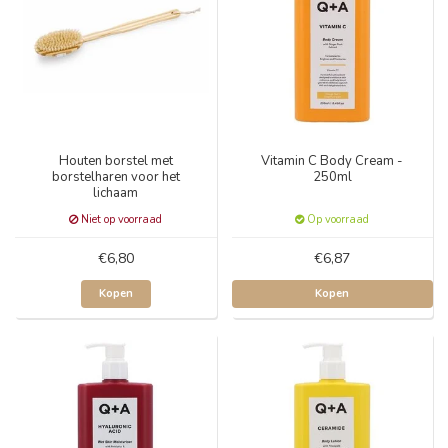
Houten borstel met
Vitamin C Body Cream -
borstelharen voor het
250ml
lichaam
Niet op voorraad
Op voorraad
€6,80
€6,87
Kopen
Kopen