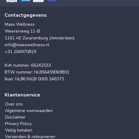
Contactgegevens
Maxx Wellness
Weerenweg 11-B
1161 AE Zwanenburg (Amsterdam)
info@maxxwellness.nl
+31 204970819
KvK nummer: 66242533
BTW nummer: NL856459069B01
Iban: NL86 INGB 0005 346373
Klantenservice
Over ons
Algemene voorwaarden
Disclaimer
Privacy Policy
Veilig betalen
Verzenden & retourneren