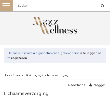
Toggle
navigation
Helaas kun je niet als gast afrekenen, gelieve eerst
in te loggen
of
te
registeren
.
Home
/
Cosmetica & Verzorging
/
Lichaamsverzorging
Inloggen
Nederlands
Lichaamsverzorging