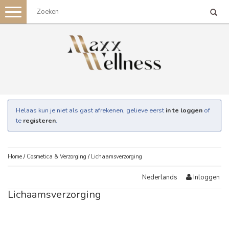
Toggle
navigation
Helaas kun je niet als gast afrekenen, gelieve eerst
in te loggen
of
te
registeren
.
Home
/
Cosmetica & Verzorging
/
Lichaamsverzorging
Inloggen
Nederlands
Lichaamsverzorging