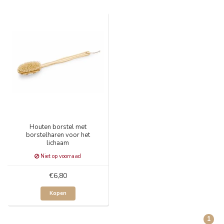
Houten borstel met
borstelharen voor het
lichaam
Niet op voorraad
€6,80
Kopen
1