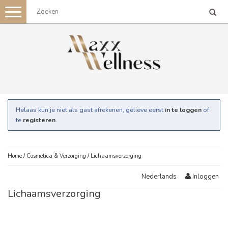
Toggle
navigation
Helaas kun je niet als gast afrekenen, gelieve eerst
in te loggen
of
te
registeren
.
Home
/
Cosmetica & Verzorging
/
Lichaamsverzorging
Inloggen
Nederlands
Lichaamsverzorging