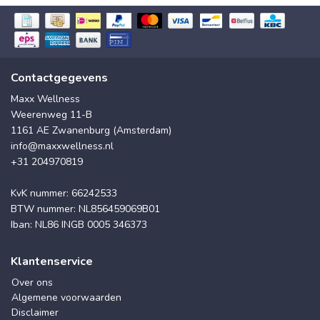
Contactgegevens
Maxx Wellness
Weerenweg 11-B
1161 AE Zwanenburg (Amsterdam)
info@maxxwellness.nl
+31 204970819
KvK nummer: 66242533
BTW nummer: NL856459069B01
Iban: NL86 INGB 0005 346373
Klantenservice
Over ons
Algemene voorwaarden
Disclaimer