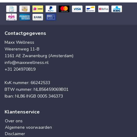
Contactgegevens
Maxx Wellness
Weerenweg 11-B
1161 AE Zwanenburg (Amsterdam)
info@maxxwellness.nl
+31 204970819
KvK nummer: 66242533
BTW nummer: NL856459069B01
Iban: NL86 INGB 0005 346373
Klantenservice
Over ons
Algemene voorwaarden
Disclaimer